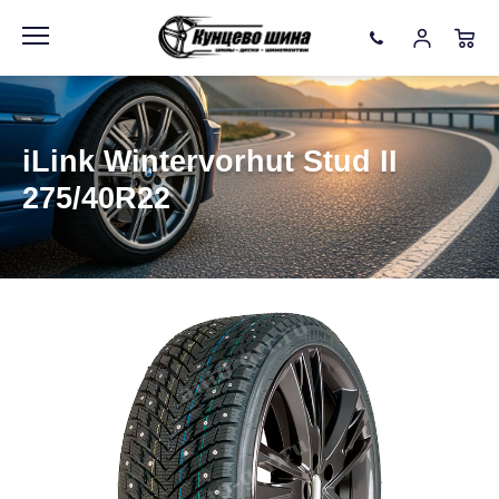
Информация
Фото товара
iLink Wintervorhut Stud II
275/40R22