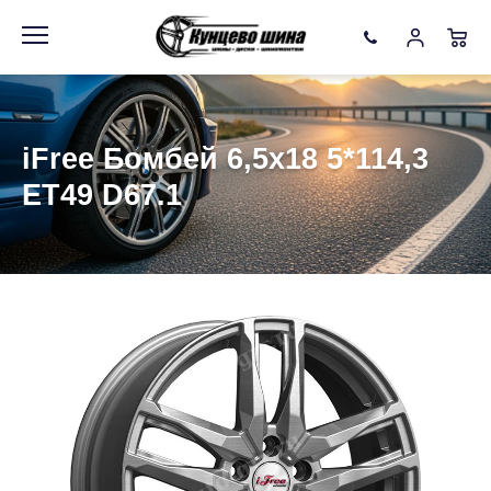
Информация
Фото товара
iFree Бомбей 6,5x18 5*114,3
ET49 D67.1