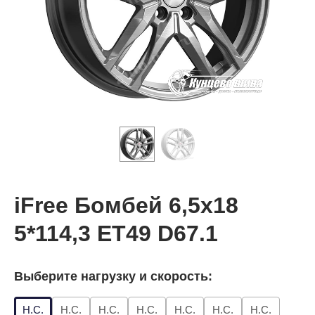
iFree Бомбей 6,5x18
5*114,3 ET49 D67.1
Выберите нагрузку и скорость:
Н.С.
Н.С.
Н.С.
Н.С.
Н.С.
Н.С.
Н.С.