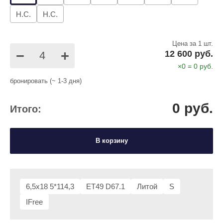
Н.С.
Н.С.
Цена за 1 шт.
−
+
12 600 руб.
×
0
=
0
руб.
бронировать (~ 1-3 дня)
0
руб.
Итого:
В корзину
6,5x18 5*114,3
ET49 D67.1
Литой
S
IFree