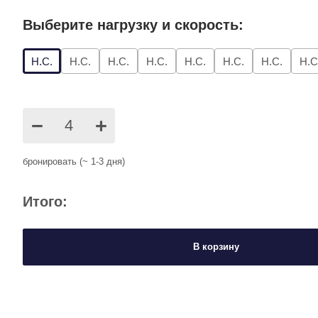
Выберите нагрузку и скорость:
Н.С.
Н.С.
Н.С.
Н.С.
Н.С.
Н.С.
Н.С.
Н.С
−
+
бронировать (~ 1-3 дня)
Итого:
В корзину