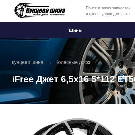
Поиск и заказ запчастей
и аксессуаров для авто
Информация
Фото товара
Шины
кунцево шина
Колесные диски
iFree Джет 6,5x16 5*112 ET5