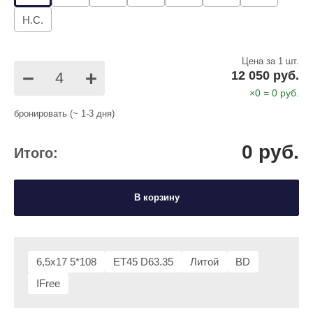
Н.С.
Цена за 1 шт.
−
+
12 050 руб.
×
0
=
0
руб.
бронировать (~ 1-3 дня)
0
руб.
Итого:
В корзину
6,5x17 5*108
ET45 D63.35
Литой
BD
IFree