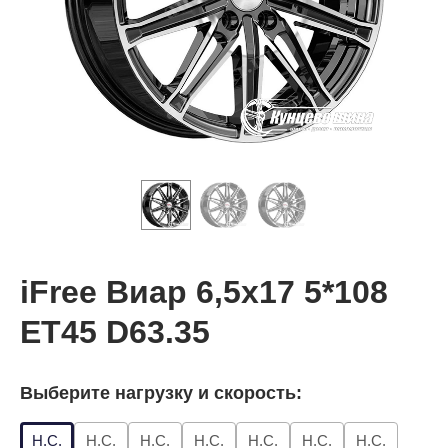
iFree Виар 6,5x17 5*108
ET45 D63.35
Выберите нагрузку и скорость:
Н.С.
Н.С.
Н.С.
Н.С.
Н.С.
Н.С.
Н.С.