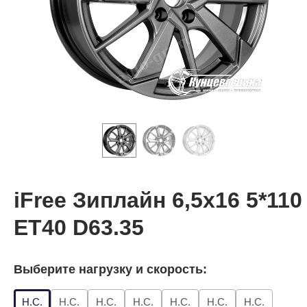
iFree Зиплайн 6,5x16 5*110
ET40 D63.35
Выберите нагрузку и скорость:
Н.С.
Н.С.
Н.С.
Н.С.
Н.С.
Н.С.
Н.С.