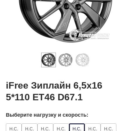
iFree Зиплайн 6,5x16
5*110 ET46 D67.1
Выберите нагрузку и скорость:
Н.С.
Н.С.
Н.С.
Н.С.
Н.С.
Н.С.
Н.С.