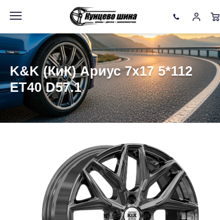
Информация
Фото товара
K&K (КиК) Ариус 7x17 5*112
ET40 D57.1