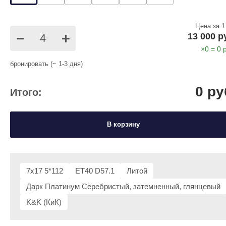
Цена за 1
−
+
13 000 р
×
0
=
0
р
бронировать (~ 1-3 дня)
0
ру
Итого:
В корзину
7x17 5*112
ET40 D57.1
Литой
Дарк Платинум Серебристый, затемненный, глянцевый
K&K (КиК)