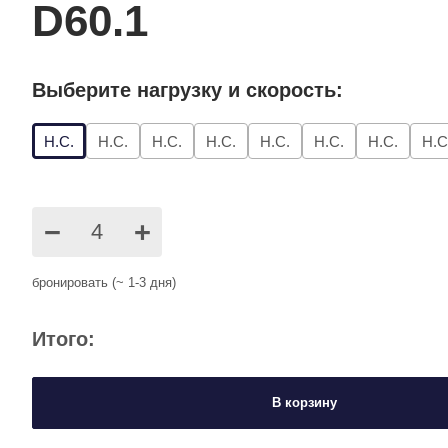
D60.1
Выберите нагрузку и скорость:
Н.С.
Н.С.
Н.С.
Н.С.
Н.С.
Н.С.
Н.С.
Н.С
−
+
бронировать (~ 1-3 дня)
Итого:
В корзину