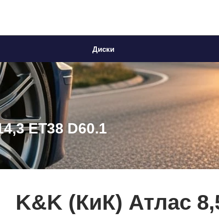
Диски
14,3 ET38 D60.1
K&K (КиК) Атлас 8,