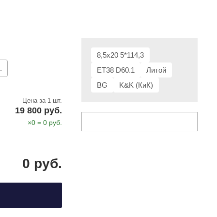
8,5x20 5*114,3
.
ET38 D60.1
Литой
BG
K&K (КиК)
Цена за 1 шт.
19 800 руб.
×
0
=
0
руб.
0
руб.