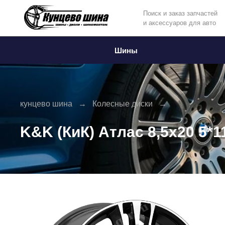
Поиск и заказ запчастей
и аксессуаров для авто
Информация
Фото товара
Шины
кунцево шина
Колесные диски
K&K (КиК) Атлас 8,5x20 5*1