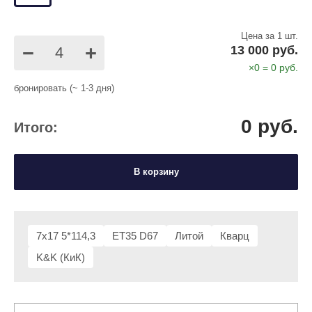
Цена за 1 шт.
−
+
13 000 руб.
×
0
=
0
руб.
бронировать (~ 1-3 дня)
0
руб.
Итого:
В корзину
7x17 5*114,3
ET35 D67
Литой
Кварц
K&K (КиК)