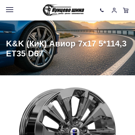
Информация
Фото товара
K&K (КиК) Авиор 7x17 5*114,3
ET35 D67