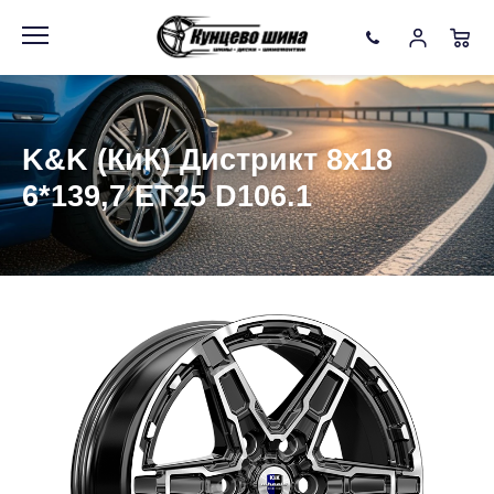
Информация
Фото товара
K&K (КиК) Дистрикт 8x18
6*139,7 ET25 D106.1