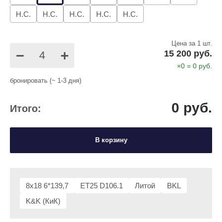
Н.С.
Н.С.
Н.С.
Н.С.
Н.С.
Цена за 1 шт.
−
+
15 200 руб.
×
0
=
0
руб.
бронировать (~ 1-3 дня)
0
руб.
Итого:
В корзину
8x18 6*139,7
ET25 D106.1
Литой
BKL
K&K (КиК)