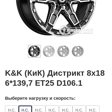
K&K (КиК) Дистрикт 8x18
6*139,7 ET25 D106.1
Выберите нагрузку и скорость:
Н.С.
Н.С.
Н.С.
Н.С.
Н.С.
Н.С.
Н.С.