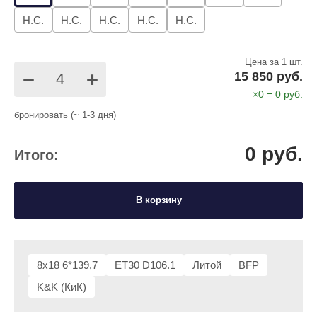
Н.С.
Н.С.
Н.С.
Н.С.
Н.С.
Цена за 1 шт.
−
+
15 850 руб.
×
0
=
0
руб.
бронировать (~ 1-3 дня)
0
руб.
Итого:
В корзину
8x18 6*139,7
ET30 D106.1
Литой
BFP
K&K (КиК)