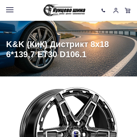
Информация
Фото товара
K&K (КиК) Дистрикт 8x18
6*139,7 ET30 D106.1