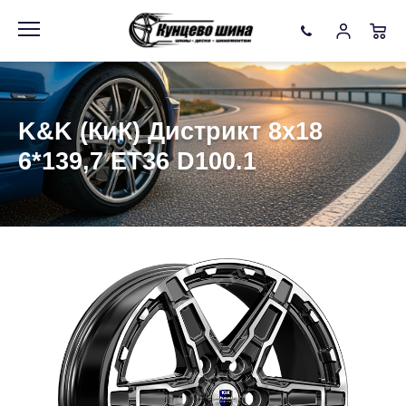
Информация
Фото товара
K&K (КиК) Дистрикт 8x18
6*139,7 ET36 D100.1