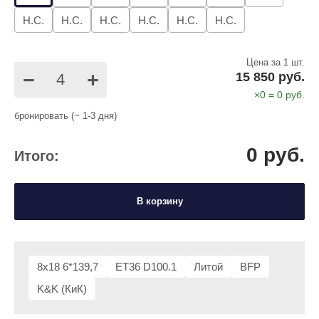
Н.С.
Н.С.
Н.С.
Н.С.
Н.С.
Н.С.
Цена за 1 шт.
−
+
15 850 руб.
×
0
=
0
руб.
бронировать (~ 1-3 дня)
0
руб.
Итого:
В корзину
8x18 6*139,7
ET36 D100.1
Литой
BFP
K&K (КиК)