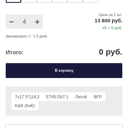
Цена за 1 шт.
−
+
13 600 руб.
×
0
=
0
руб.
бронировать (~ 1-3 дня)
0
руб.
Итого:
В корзину
7x17 5*114,3
ET45 D67.1
Литой
BFP
K&K (КиК)