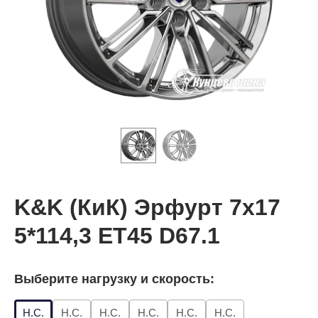
K&K (КиК) Эрфурт 7x17
5*114,3 ET45 D67.1
Выберите нагрузку и скорость:
Н.С.
Н.С.
Н.С.
Н.С.
Н.С.
Н.С.