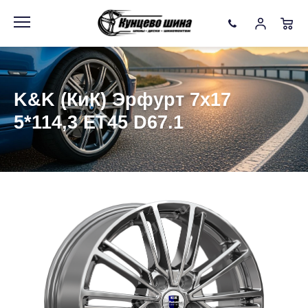
Информация
Фото товара
K&K (КиК) Эрфурт 7x17
5*114,3 ET45 D67.1