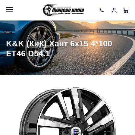
Информация
Фото товара
K&K (КиК) Хант 6x15 4*100
ET46 D54.1