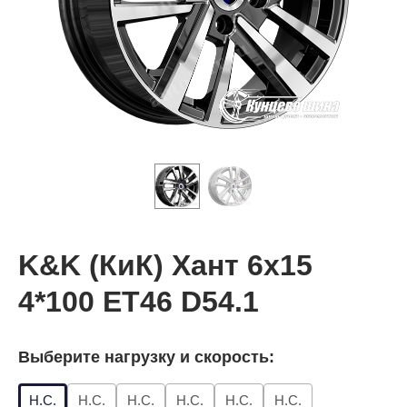
K&K (КиК) Хант 6x15
4*100 ET46 D54.1
Выберите нагрузку и скорость:
Н.С.
Н.С.
Н.С.
Н.С.
Н.С.
Н.С.