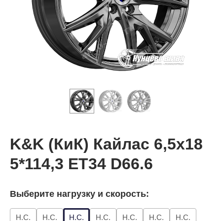
K&K (КиК) Кайлас 6,5x18
5*114,3 ET34 D66.6
Выберите нагрузку и скорость:
Н.С.
Н.С.
Н.С.
Н.С.
Н.С.
Н.С.
Н.С.