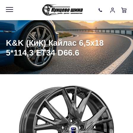
Информация
Фото товара
K&K (КиК) Кайлас 6,5x18
5*114,3 ET34 D66.6