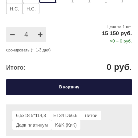
Н.С.
Н.С.
Цена за 1 шт.
−
+
15 150 руб.
×
0
=
0
руб.
бронировать (~ 1-3 дня)
0
руб.
Итого:
В корзину
6,5x18 5*114,3
ET34 D66.6
Литой
Дарк платинум
K&K (КиК)