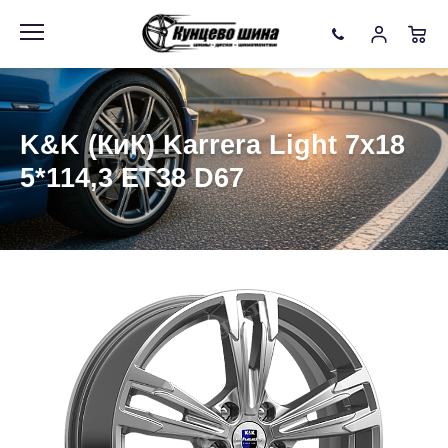
Информация
Фото товара
K&K (КиК) Karrera Light 7x18
5*114,3 ET38 D67