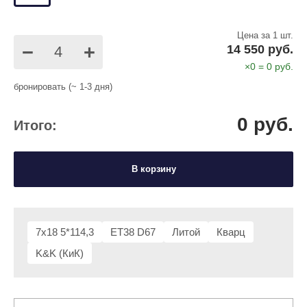
Цена за 1 шт.
−
+
14 550 руб.
×
0
=
0
руб.
бронировать (~ 1-3 дня)
0
руб.
Итого:
В корзину
7x18 5*114,3
ET38 D67
Литой
Кварц
K&K (КиК)