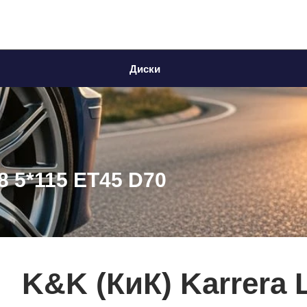
Диски
18 5*115 ET45 D70
K&K (КиК) Karrera L