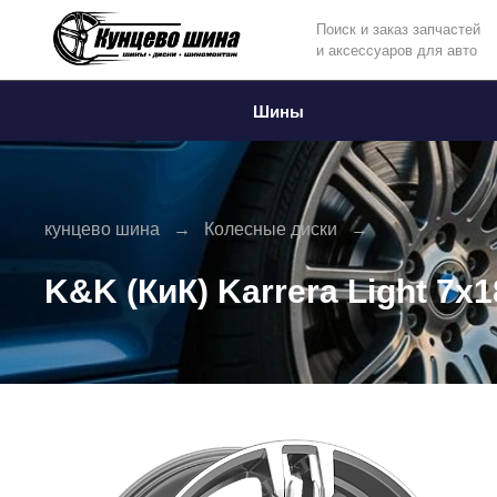
Поиск и заказ запчастей
и аксессуаров для авто
Информация
Фото товара
Шины
кунцево шина
Колесные диски
K&K (КиК) Karrera Light 7x