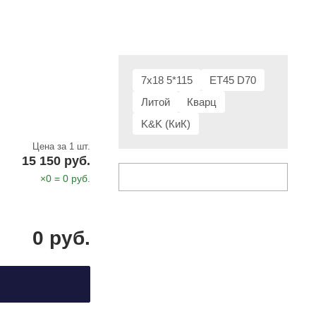
7x18 5*115
ET45 D70
Литой
Кварц
K&K (КиК)
Цена за 1 шт.
15 150 руб.
×
0
=
0
руб.
0
руб.