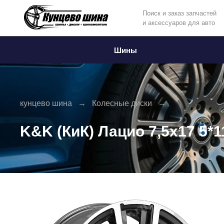
Поиск и заказ запчастей
и аксессуаров для авто
Информация
Фото товара
Шины
кунцево шина
Колесные диски
K&K (КиК) Лацио 7,5x17 5*1