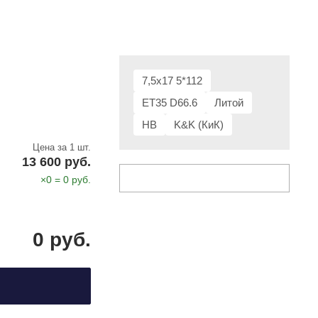
7,5x17 5*112
ET35 D66.6
Литой
HB
K&K (КиК)
Цена за 1 шт.
13 600 руб.
×
0
=
0
руб.
0
руб.