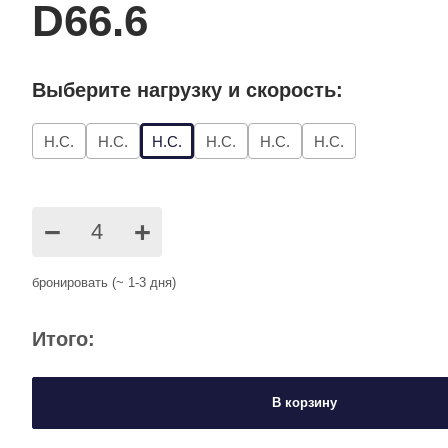
D66.6
Выберите нагрузку и скорость:
Н.С.
Н.С.
Н.С.
Н.С.
Н.С.
Н.С.
−
+
бронировать (~ 1-3 дня)
Итого:
В корзину