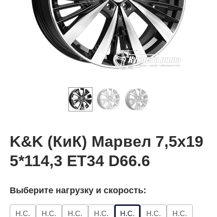
K&K (КиК) Марвел 7,5x19
5*114,3 ET34 D66.6
Выберите нагрузку и скорость:
Н.С.
Н.С.
Н.С.
Н.С.
Н.С.
Н.С.
Н.С.