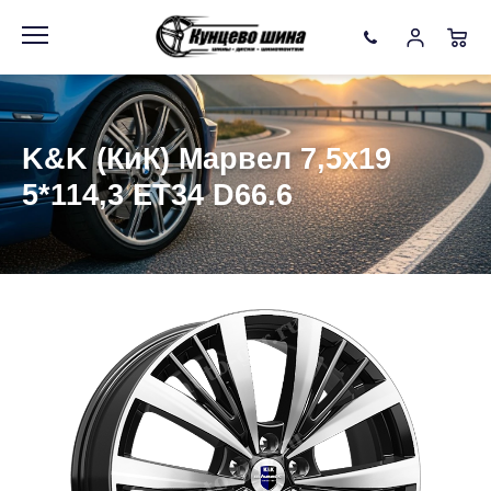
Информация
Фото товара
K&K (КиК) Марвел 7,5x19
5*114,3 ET34 D66.6