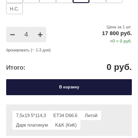
Н.С.
Цена за 1 шт.
−
+
17 800 руб.
×
0
=
0
руб.
бронировать (~ 1-3 дня)
0
руб.
Итого:
В корзину
7,5x19 5*114,3
ET34 D66.6
Литой
Дарк платинум
K&K (КиК)