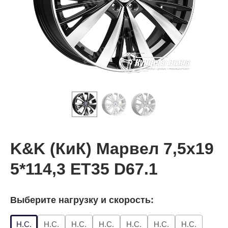
K&K (КиК) Марвел 7,5x19
5*114,3 ET35 D67.1
Выберите нагрузку и скорость:
Н.С.
Н.С.
Н.С.
Н.С.
Н.С.
Н.С.
Н.С.