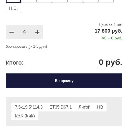
Н.С.
Цена за 1 шт.
−
+
17 800 руб.
×
0
=
0
руб.
бронировать (~ 1-3 дня)
0
руб.
Итого:
В корзину
7,5x19 5*114,3
ET35 D67.1
Литой
HB
K&K (КиК)