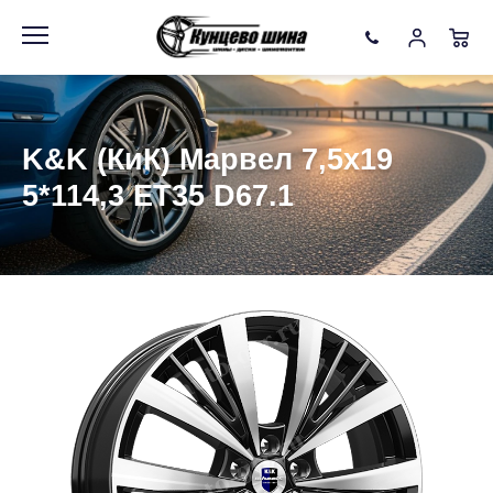
Информация
Фото товара
K&K (КиК) Марвел 7,5x19
5*114,3 ET35 D67.1