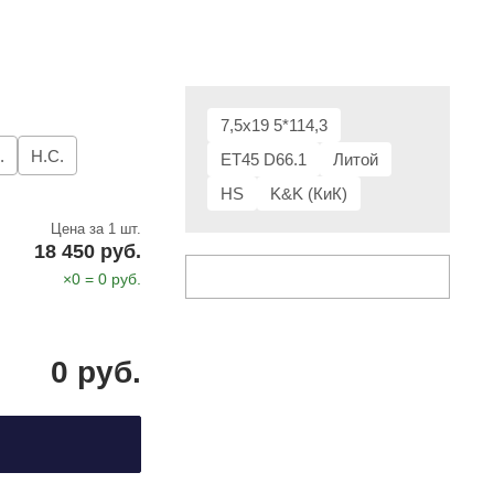
7,5x19 5*114,3
.
Н.С.
ET45 D66.1
Литой
HS
K&K (КиК)
Цена за 1 шт.
18 450 руб.
×
0
=
0
руб.
0
руб.