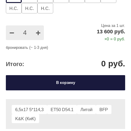
Н.С.
Н.С.
Н.С.
Цена за 1 шт.
−
+
13 600 руб.
×
0
=
0
руб.
бронировать (~ 1-3 дня)
0
руб.
Итого:
В корзину
6,5x17 5*114,3
ET50 D54.1
Литой
BFP
K&K (КиК)