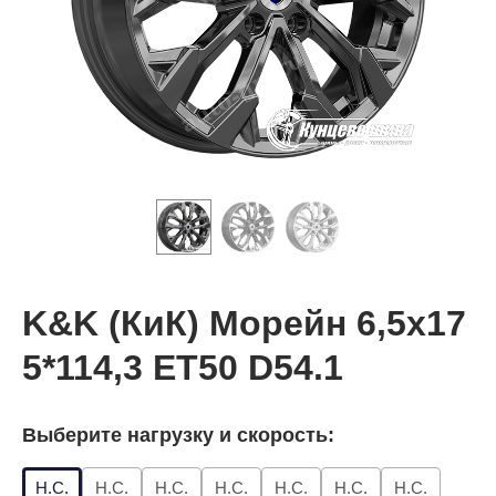
K&K (КиК) Морейн 6,5x17
5*114,3 ET50 D54.1
Выберите нагрузку и скорость:
Н.С.
Н.С.
Н.С.
Н.С.
Н.С.
Н.С.
Н.С.