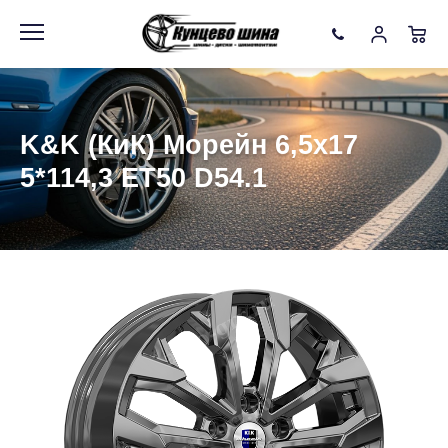
Информация
Фото товара
K&K (КиК) Морейн 6,5x17
5*114,3 ET50 D54.1