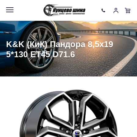
Информация
Фото товара
K&K (КиК) Пандора 8,5x19
5*130 ET45 D71.6