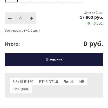
Цена за 1 шт.
−
+
17 800 руб.
×
0
=
0
руб.
бронировать (~ 1-3 дня)
0
руб.
Итого:
В корзину
8,5x19 5*130
ET45 D71.6
Литой
HB
K&K (КиК)