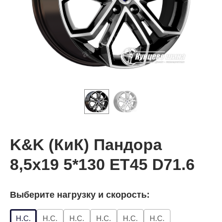
K&K (КиК) Пандора
8,5x19 5*130 ET45 D71.6
Выберите нагрузку и скорость:
Н.С.
Н.С.
Н.С.
Н.С.
Н.С.
Н.С.