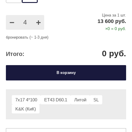
Цена за 1 шт.
−
+
13 600 руб.
×
0
=
0
руб.
бронировать (~ 1-3 дня)
0
руб.
Итого:
В корзину
7x17 4*100
ET43 D60.1
Литой
SL
K&K (КиК)