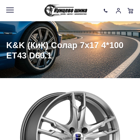
Информация
Фото товара
K&K (КиК) Солар 7x17 4*100
ET43 D60.1