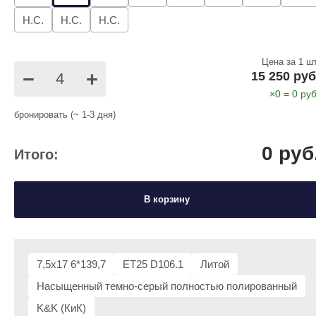
Н.С.
Н.С.
Н.С.
Цена за 1 шт
−
+
15 250 руб
×
0
=
0
руб
бронировать (~ 1-3 дня)
0
руб
Итого:
В корзину
7,5x17 6*139,7
ET25 D106.1
Литой
Насыщенный темно-серый полностью полированный
K&K (КиК)