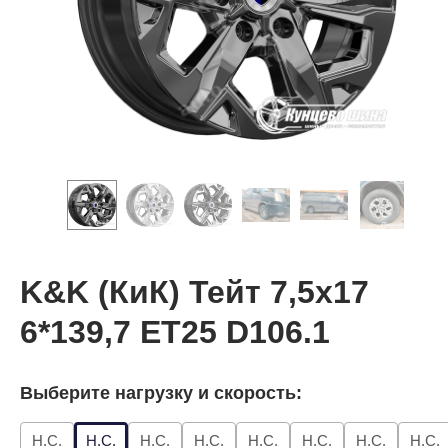
K&K (КиК) Тейт 7,5x17
6*139,7 ET25 D106.1
Выберите нагрузку и скорость:
Н.С.
Н.С.
Н.С.
Н.С.
Н.С.
Н.С.
Н.С.
Н.С.