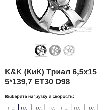
K&K (КиК) Триал 6,5x15
5*139,7 ET30 D98
Выберите нагрузку и скорость:
Н.С.
Н.С.
Н.С.
Н.С.
Н.С.
Н.С.
Н.С.