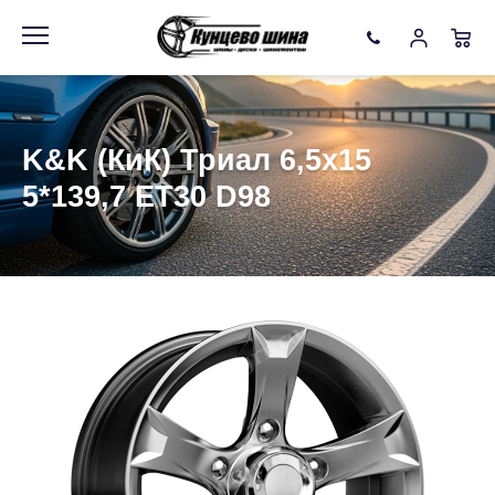
Информация
Фото товара
K&K (КиК) Триал 6,5x15
5*139,7 ET30 D98