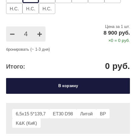
Н.С.
Н.С.
Н.С.
Цена за 1 шт.
−
+
8 900 руб.
×
0
=
0
руб.
бронировать (~ 1-3 дня)
0
руб.
Итого:
В корзину
6,5x15 5*139,7
ET30 D98
Литой
BP
K&K (КиК)