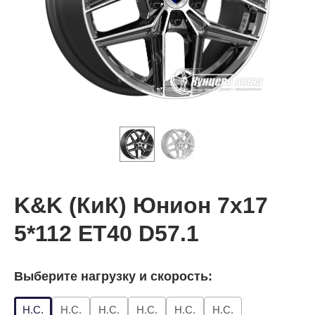
K&K (КиК) Юнион 7x17
5*112 ET40 D57.1
Выберите нагрузку и скорость:
Н.С.
Н.С.
Н.С.
Н.С.
Н.С.
Н.С.