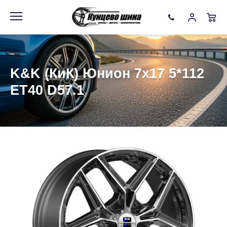
Информация
Фото товара
K&K (КиК) Юнион 7x17 5*112
ET40 D57.1