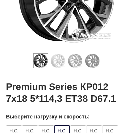
Premium Series КР012
7x18 5*114,3 ET38 D67.1
Выберите нагрузку и скорость:
Н.С.
Н.С.
Н.С.
Н.С.
Н.С.
Н.С.
Н.С.