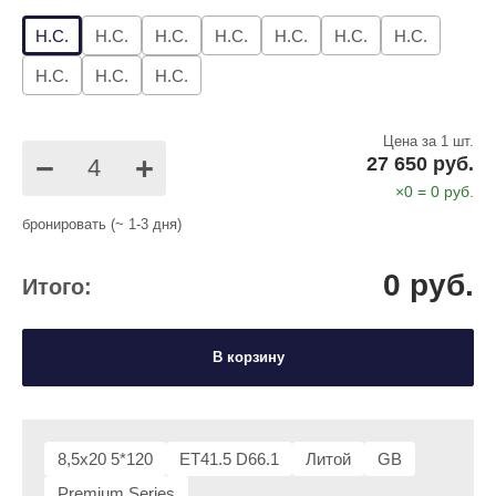
Н.С.
Н.С.
Н.С.
Н.С.
Н.С.
Н.С.
Н.С.
Н.С.
Н.С.
Н.С.
Цена за 1 шт.
−
+
27 650 руб.
×
0
=
0
руб.
бронировать (~ 1-3 дня)
0
руб.
Итого:
В корзину
8,5x20 5*120
ET41.5 D66.1
Литой
GB
Premium Series