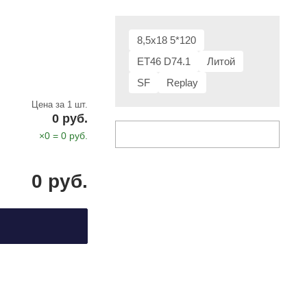
8,5x18 5*120
ET46 D74.1
Литой
SF
Replay
Цена за 1 шт.
0
руб.
×
0
=
0
руб.
0
руб.