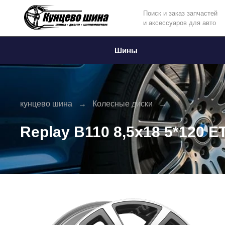
Поиск и заказ запчастей
и аксессуаров для авто
Информация
Фото товара
Шины
кунцево шина
Колесные диски
Replay B110 8,5x18 5*120 E