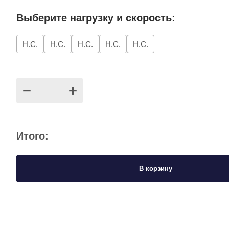
Выберите нагрузку и скорость:
Н.С.
Н.С.
Н.С.
Н.С.
Н.С.
−
+
Итого:
В корзину