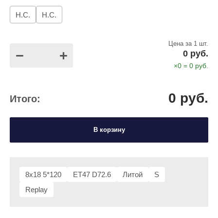
Н.С.
Н.С.
Цена за 1 шт.
−
+
0
руб.
×
0
=
0
руб.
0
руб.
Итого:
В корзину
8x18 5*120
ET47 D72.6
Литой
S
Replay