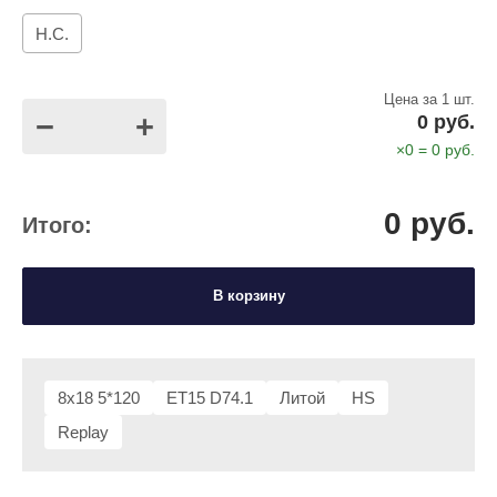
Н.С.
Цена за 1 шт.
−
+
0
руб.
×
0
=
0
руб.
0
руб.
Итого:
В корзину
8x18 5*120
ET15 D74.1
Литой
HS
Replay