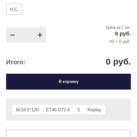
Н.С.
Цена за 1 шт.
−
+
0
руб.
×
0
=
0
руб.
0
руб.
Итого:
В корзину
8x18 5*120
ET46 D72.6
S
Replay