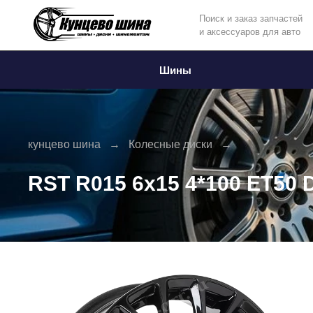
Поиск и заказ запчастей
и аксессуаров для авто
Информация
Фото товара
Шины
кунцево шина
Колесные диски
RST R015 6x15 4*100 ET50 