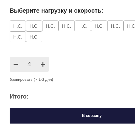
Выберите нагрузку и скорость:
Н.С.
Н.С.
Н.С.
Н.С.
Н.С.
Н.С.
Н.С.
Н.С
Н.С.
Н.С.
−
+
бронировать (~ 1-3 дня)
Итого:
В корзину