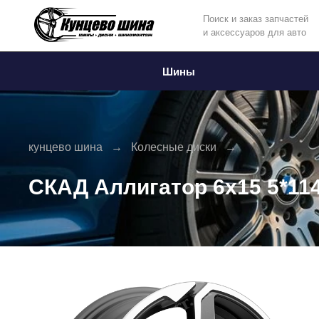
Поиск и заказ запчастей
и аксессуаров для авто
Информация
Фото товара
Шины
кунцево шина
Колесные диски
СКАД Аллигатор 6x15 5*114