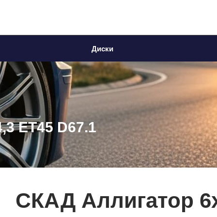
Диски
,3 ET45 D67.1
СКАД Аллигатор 6x