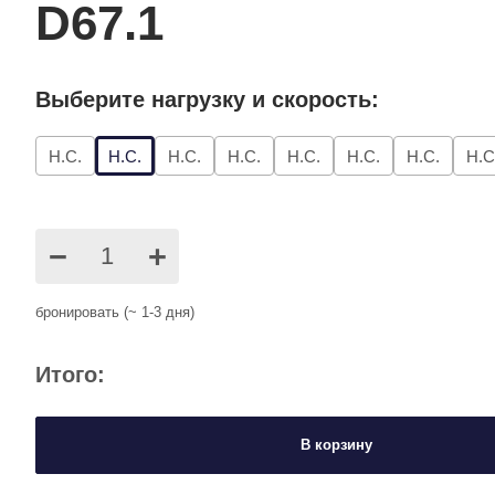
D67.1
Выберите нагрузку и скорость:
Н.С.
Н.С.
Н.С.
Н.С.
Н.С.
Н.С.
Н.С.
Н.С
−
+
бронировать (~ 1-3 дня)
Итого:
В корзину