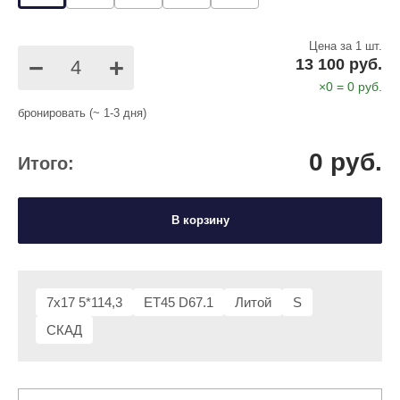
Цена за 1 шт.
−
+
13 100 руб.
×
0
=
0
руб.
бронировать (~ 1-3 дня)
0
руб.
Итого:
В корзину
7x17 5*114,3
ET45 D67.1
Литой
S
СКАД