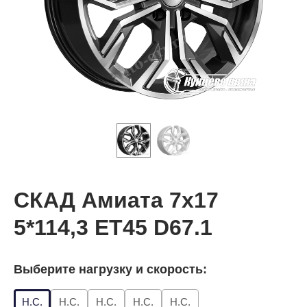
СКАД Амиата 7x17
5*114,3 ET45 D67.1
Выберите нагрузку и скорость:
Н.С.
Н.С.
Н.С.
Н.С.
Н.С.