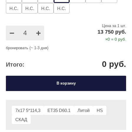
Н.С.
Н.С.
Н.С.
Н.С.
Цена за 1 шт.
−
+
13 750 руб.
×
0
=
0
руб.
бронировать (~ 1-3 дня)
0
руб.
Итого:
В корзину
7x17 5*114,3
ET35 D60.1
Литой
HS
СКАД