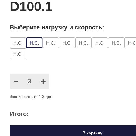
D100.1
Выберите нагрузку и скорость:
Н.С.
Н.С.
Н.С.
Н.С.
Н.С.
Н.С.
Н.С.
Н.С
Н.С.
−
+
бронировать (~ 1-3 дня)
Итого:
В корзину