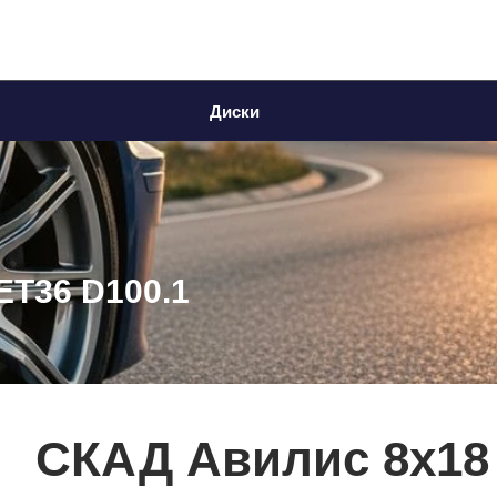
Диски
ET36 D100.1
СКАД Авилис 8x18 