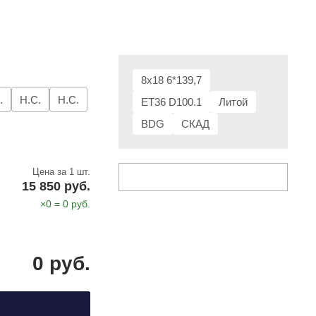
8x18 6*139,7
.
Н.С.
Н.С.
ET36 D100.1
Литой
BDG
СКАД
Цена за 1 шт.
15 850 руб.
×
0
=
0
руб.
0
руб.