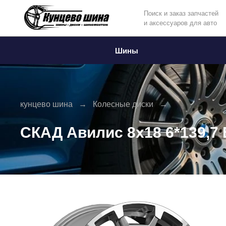
Поиск и заказ запчастей
и аксессуаров для авто
Информация
Фото товара
Шины
кунцево шина
Колесные диски
СКАД Авилис 8x18 6*139,7 