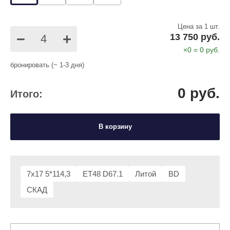
Цена за 1 шт.
−
+
13 750 руб.
×
0
=
0
руб.
бронировать (~ 1-3 дня)
0
руб.
Итого:
В корзину
7x17 5*114,3
ET48 D67.1
Литой
BD
СКАД