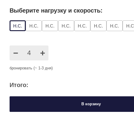
Выберите нагрузку и скорость:
Н.С.
Н.С.
Н.С.
Н.С.
Н.С.
Н.С.
Н.С.
Н.С
−
+
бронировать (~ 1-3 дня)
Итого:
В корзину