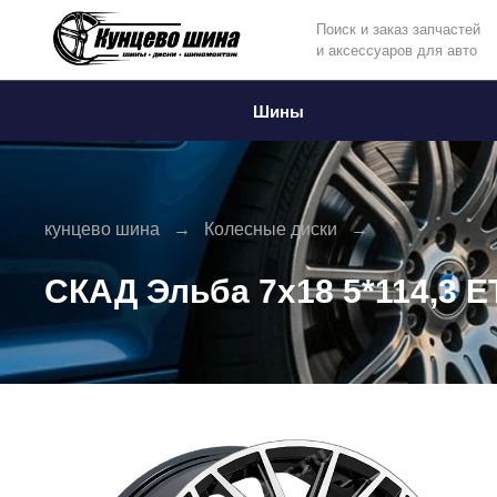
Поиск и заказ запчастей
и аксессуаров для авто
Информация
Фото товара
Шины
кунцево шина
Колесные диски
СКАД Эльба 7x18 5*114,3 E