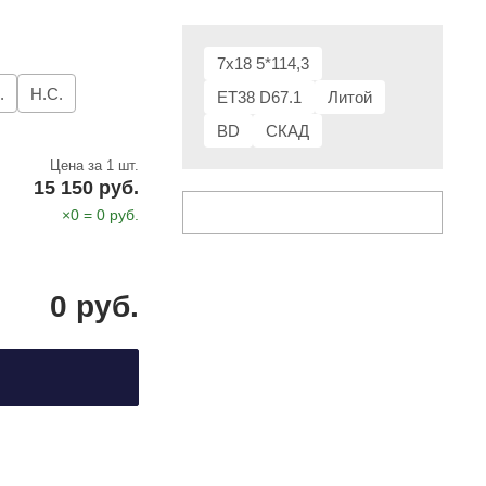
7x18 5*114,3
.
Н.С.
ET38 D67.1
Литой
BD
СКАД
Цена за 1 шт.
15 150 руб.
×
0
=
0
руб.
0
руб.