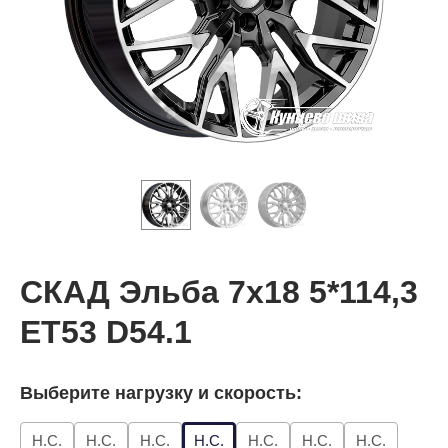
СКАД Эльба 7x18 5*114,3
ET53 D54.1
Выберите нагрузку и скорость:
Н.С.
Н.С.
Н.С.
Н.С.
Н.С.
Н.С.
Н.С.