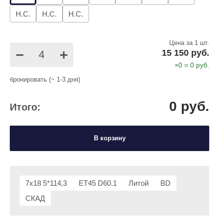
Н.С.
Н.С.
Н.С.
Цена за 1 шт.
−
+
15 150 руб.
×
0
=
0
руб.
бронировать (~ 1-3 дня)
0
руб.
Итого:
В корзину
7x18 5*114,3
ET45 D60.1
Литой
BD
СКАД