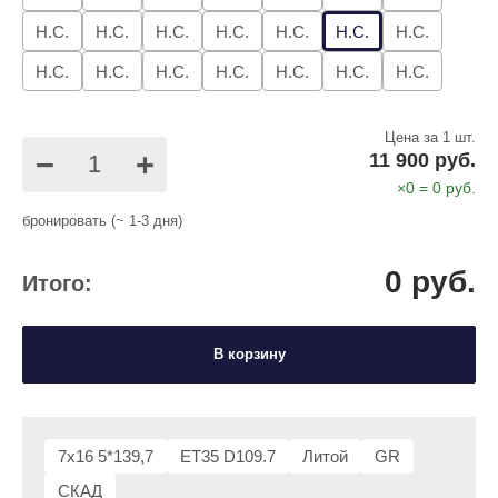
Н.С.
Н.С.
Н.С.
Н.С.
Н.С.
Н.С.
Н.С.
Н.С.
Н.С.
Н.С.
Н.С.
Н.С.
Н.С.
Н.С.
Цена за 1 шт.
−
+
11 900 руб.
×
0
=
0
руб.
бронировать (~ 1-3 дня)
0
руб.
Итого:
В корзину
7x16 5*139,7
ET35 D109.7
Литой
GR
СКАД