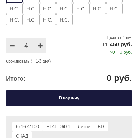
Н.С.
Н.С.
Н.С.
Н.С.
Н.С.
Н.С.
Н.С.
Н.С.
Н.С.
Н.С.
Н.С.
Цена за 1 шт.
−
+
11 450 руб.
×
0
=
0
руб.
бронировать (~ 1-3 дня)
0
руб.
Итого:
В корзину
6x16 4*100
ET41 D60.1
Литой
BD
СКАД