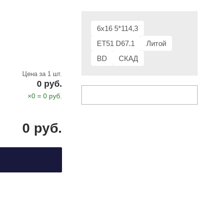
6x16 5*114,3
ET51 D67.1
Литой
BD
СКАД
Цена за 1 шт.
0
руб.
×
0
=
0
руб.
0
руб.