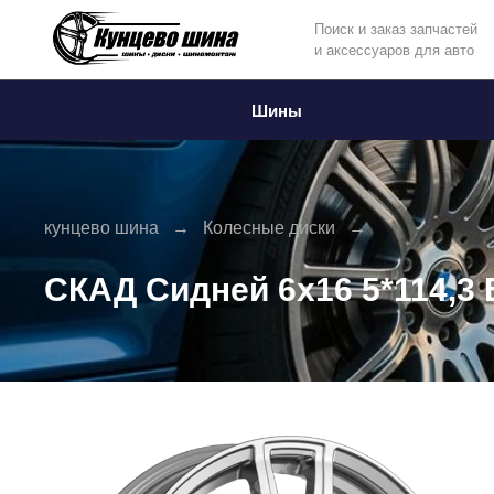
Поиск и заказ запчастей
и аксессуаров для авто
Информация
Фото товара
Шины
кунцево шина
Колесные диски
СКАД Сидней 6x16 5*114,3 