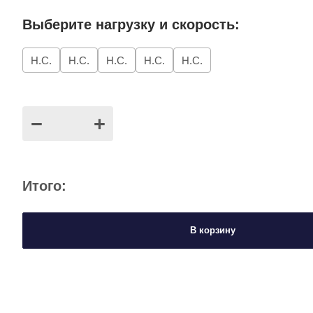
Выберите нагрузку и скорость:
Н.С.
Н.С.
Н.С.
Н.С.
Н.С.
−
+
Итого:
В корзину