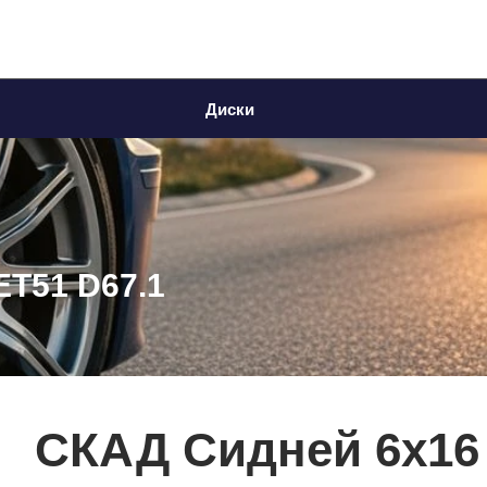
Диски
ET51 D67.1
СКАД Сидней 6x16 