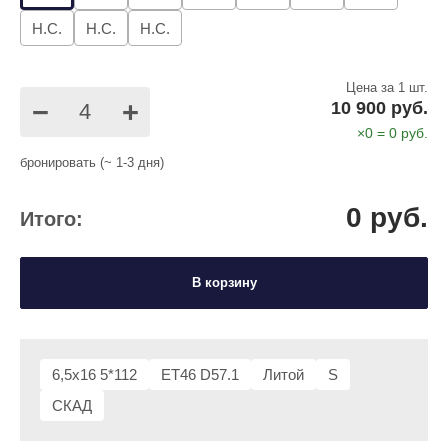
Н.С.
Н.С.
Н.С.
Цена за 1 шт.
−
+
10 900 руб.
×
0
=
0
руб.
бронировать (~ 1-3 дня)
0
руб.
Итого:
В корзину
6,5x16 5*112
ET46 D57.1
Литой
S
СКАД