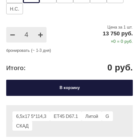
Н.С.
Цена за 1 шт.
−
+
13 750 руб.
×
0
=
0
руб.
бронировать (~ 1-3 дня)
0
руб.
Итого:
В корзину
6,5x17 5*114,3
ET45 D67.1
Литой
G
СКАД