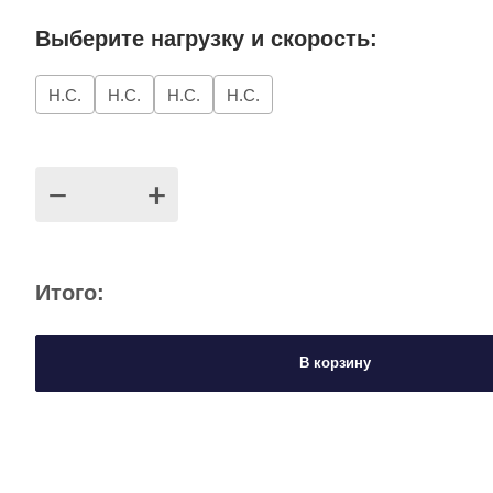
Выберите нагрузку и скорость:
Н.С.
Н.С.
Н.С.
Н.С.
−
+
Итого:
В корзину