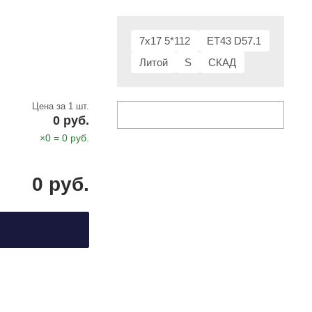
7x17 5*112
ET43 D57.1
Литой
S
СКАД
Цена за 1 шт.
0
руб.
×
0
=
0
руб.
0
руб.