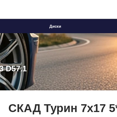
Диски
3 D57.1
СКАД Турин 7x17 5