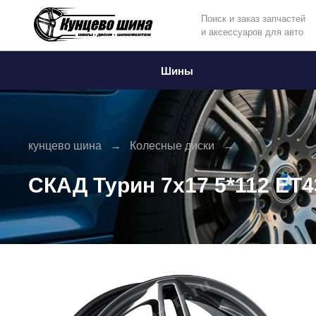
Поиск и заказ запчастей
и аксессуаров для авто
Информация
Фото товара
Шины
кунцево шина
Колесные диски
СКАД Турин 7x17 5*112 ET4