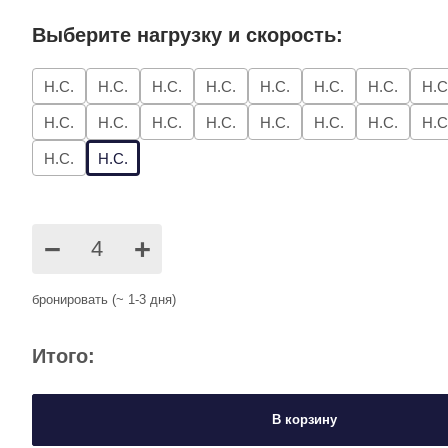
Выберите нагрузку и скорость:
Н.С.
Н.С.
Н.С.
Н.С.
Н.С.
Н.С.
Н.С.
Н.С
Н.С.
Н.С.
Н.С.
Н.С.
Н.С.
Н.С.
Н.С.
Н.С
Н.С.
Н.С.
−
+
бронировать (~ 1-3 дня)
Итого:
В корзину