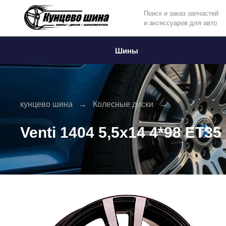
Поиск и заказ запчастей
и аксессуаров для авто
Информация
Фото товара
Шины
кунцево шина
Колесные диски
Venti 1404 5,5x14 4*98 ET35