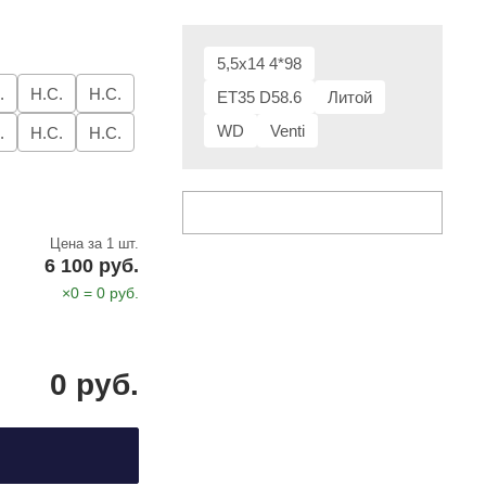
5,5x14 4*98
.
Н.С.
Н.С.
ET35 D58.6
Литой
WD
Venti
.
Н.С.
Н.С.
Цена за 1 шт.
6 100 руб.
×
0
=
0
руб.
0
руб.