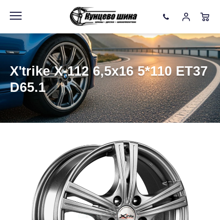
Информация
Фото товара
X'trike X-112 6,5x16 5*110 ET37
D65.1